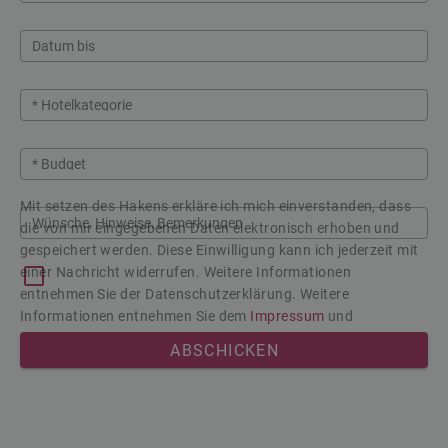
Datum bis
* Hotelkategorie
* Budget
Mit setzen des Hakens erkläre ich mich einverstanden, dass
Wünsche, Hinweise, Bemerkungen
die von mir eingegebenen Daten elektronisch erhoben und
gespeichert werden. Diese Einwilligung kann ich jederzeit mit
einer Nachricht widerrufen. Weitere Informationen
entnehmen Sie der Datenschutzerklärung. Weitere
Informationen entnehmen Sie dem
Impressum
und
Datenschutz
ABSCHICKEN