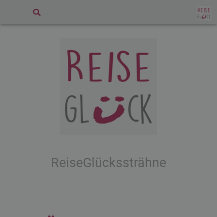
ReiseGlückssträhne