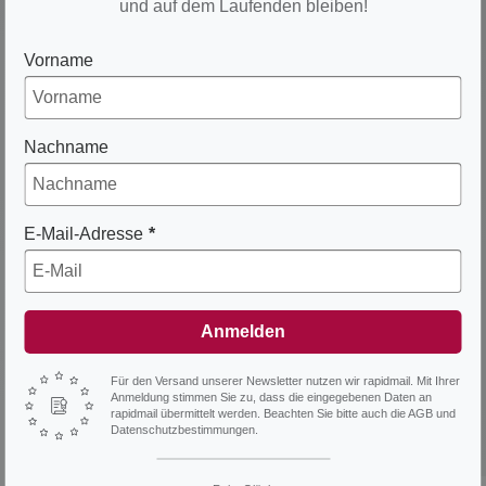
und auf dem Laufenden bleiben!
D-92237 Sulzbach-Rosenberg
Vorname
E-Mail:
info@reiseglueck.de
Telefon: 0911 47 559-333
Nachname
Information
E-Mail-Adresse
Kontakt
Datenschutz
Impressum
Anmelden
Stornobedingungen / AGB
Infoblatt zur Pauschalreise
Für den Versand unserer Newsletter nutzen wir rapidmail. Mit Ihrer
Anmeldung stimmen Sie zu, dass die eingegebenen Daten an
Sitemap
rapidmail übermittelt werden. Beachten Sie bitte auch die AGB und
Datenschutzbestimmungen.